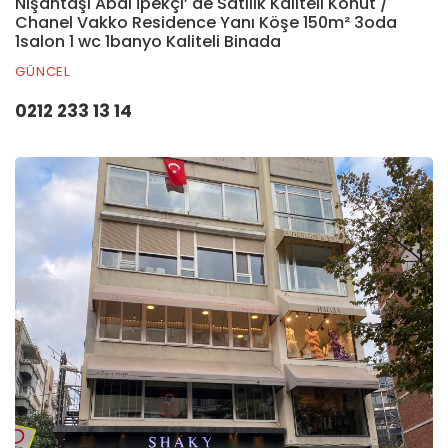
Nişantaşı Abdi İpekçi’ de Satılık Kaliteli Konut /
Chanel Vakko Residence Yanı Köşe 150m² 3oda
1salon 1 wc 1banyo Kaliteli Binada
GÜNCEL
0212 233 13 14